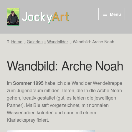
Zur
Zum
Menü
Navigation
Inhalt
springen
springen
Home
Galerien
Wandbilder
Wandbild: Arche Noah
Wandbild: Arche Noah
Im
Sommer 1995
habe ich die Wand der Wendeltreppe
zum Jugendraum mit den Tieren, die in die Arche Noah
gehen, kreativ gestaltet (gut, es fehlen die jeweiligen
Partner). Mit Bleistift vorgezeichnet, mit normalen
Wasserfarben koloriert und dann mit einem
Klarlackspray fixiert.