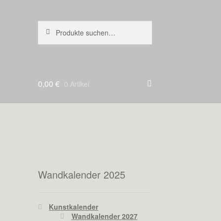
Suche
Suche
nach:
0,00
€
0 Artikel
Wandkalender 2025
Kunstkalender
Wandkalender 2027