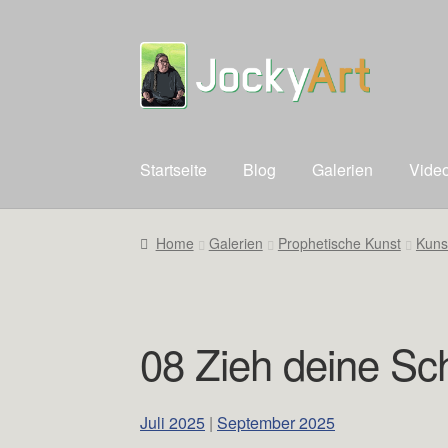
Zur
Zum
Navigation
Inhalt
springen
springen
Startseite
Blog
Galerien
Vide
Home
Galerien
Prophetische Kunst
Kuns
08 Zieh deine S
Juli 2025
|
September 2025