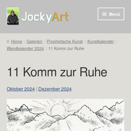
Zur
Zum
Menü
Navigation
Inhalt
springen
springen
Home
Galerien
Prophetische Kunst
Kunstkalender
Wandkalender 2024
11 Komm zur Ruhe
11 Komm zur Ruhe
Oktober 2024
|
Dezember 2024