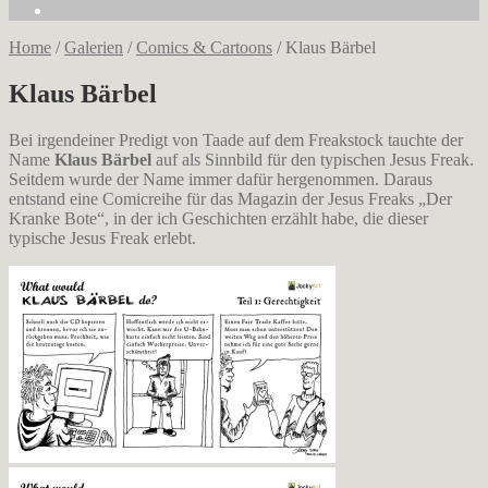
Home
/
Galerien
/
Comics & Cartoons
/
Klaus Bärbel
Klaus Bärbel
Bei irgendeiner Predigt von Taade auf dem Freakstock tauchte der
Name
Klaus Bärbel
auf als Sinnbild für den typischen Jesus Freak.
Seitdem wurde der Name immer dafür hergenommen. Daraus
entstand eine Comicreihe für das Magazin der Jesus Freaks „Der
Kranke Bote“, in der ich Geschichten erzählt habe, die dieser
typische Jesus Freak erlebt.